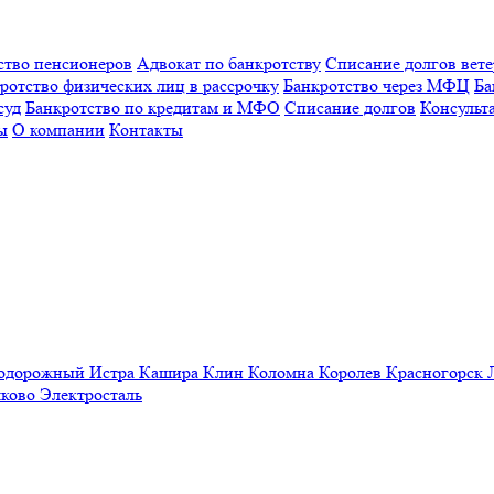
ство пенсионеров
Адвокат по банкротству
Списание долгов вет
ротство физических лиц в рассрочку
Банкротство через МФЦ
Ба
суд
Банкротство по кредитам и МФО
Списание долгов
Консульт
ы
О компании
Контакты
нодорожный
Истра
Кашира
Клин
Коломна
Королев
Красногорск
ково
Электросталь