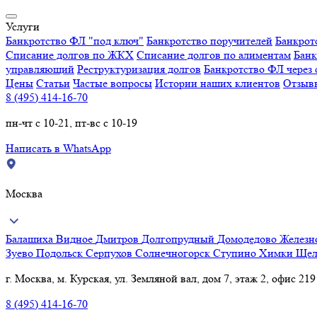
Услуги
Банкротство ФЛ "под ключ"
Банкротство поручителей
Банкрот
Списание долгов по ЖКХ
Списание долгов по алиментам
Банк
управляющий
Реструктуризация долгов
Банкротство ФЛ через 
Цены
Статьи
Частые вопросы
Истории наших клиентов
Отзыв
8 (495) 414-16-70
пн-чт с 10-21, пт-вс с 10-19
Написать в WhatsApp
Москва
Балашиха
Видное
Дмитров
Долгопрудный
Домодедово
Желез
Зуево
Подольск
Серпухов
Солнечногорск
Ступино
Химки
Щел
г. Москва, м. Курская, ул. Земляной вал, дом 7, этаж 2, офис 219
8 (495) 414-16-70