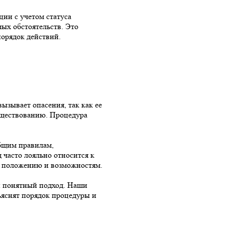
ии с учетом статуса
мых обстоятельств. Это
порядок действий.
ызывает опасения, так как ее
существованию. Процедура
бщим правилам,
 часто лояльно относится к
у положению и возможностям.
и понятный подход. Наши
ъяснят порядок процедуры и