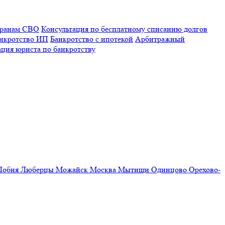
еранам СВО
Консультация по бесплатному списанию долгов
нкротство ИП
Банкротство с ипотекой
Арбитражный
ация юриста по банкротству
Лобня
Люберцы
Можайск
Москва
Мытищи
Одинцово
Орехово-