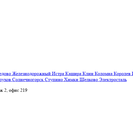
едово
Железнодорожный
Истра
Кашира
Клин
Коломна
Королев
пухов
Солнечногорск
Ступино
Химки
Щелково
Электросталь
аж 2, офис 219